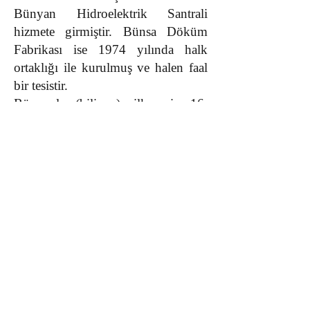
Bünyan Hidroelektrik Santrali
hizmete girmiştir. Bünsa Döküm
Fabrikası ise 1974 yılında halk
ortaklığı ile kurulmuş ve halen faal
bir tesistir.
Bünyanlı (bilinen) ilk şair 16.
yüzyılda yaşamış Koyun Abdal’dır.
Ayrıca, 19. yüzyılda yaşayan Âşık
Sıtkı (Memiş Hoca), Âşık Mustafa
(1868-1941)
, Hamdi Üçok (1900-
79), Behçet Kemal Çağlar (1908-
69), Âşık Harbi (Adnan Türköz)
(1925-82), Abdullah Akay (1930-
…) Bünyanlı ünlü şairlerdendir.
Bölge ve ilçeye özgü geleneksel
oyunlar ise; Yüzük, Arap, Deve
oyunu şeklinde belirtilebilir.